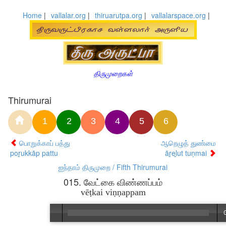
Home
|
vallalar.org
|
thiruarutpa.org
|
vallalarspace.org
|
திருமுறைகள்
Thirumurai
1
2
3
4
5
6
பொறுக்காப் பத்து
ஆறெழுத் துண்மை
poṟukkāp pattu
āṟeḻut tuṇmai
ஐந்தாம் திருமுறை / Fifth Thirumurai
015. வேட்கை விண்ணப்பம்
vēṭkai viṇṇappam