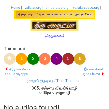
Home
|
vallalar.org
|
thiruarutpa.org
|
vallalarspace.org
|
திருமுறைகள்
Thirumurai
1
2
3
4
5
6
திரு உலா வியப்பு
இன்பக் கிளவி
tiru ulā viyappu
iṉpak kiḷavi
மூன்றாம் திருமுறை / Third Thirumurai
005. சல்லாப வியன்மொழி
sallāpa viyaṉmoḻi
No audios found!