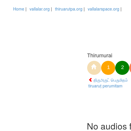
Home
|
vallalar.org
|
thiruarutpa.org
|
vallalarspace.org
|
Thirumurai
1
2
திருஅருட் பெருமிதம்
tiruaruṭ perumitam
No audios 