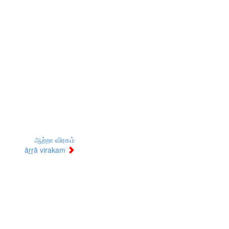
ஆற்றா விரகம்
āṟṟā virakam