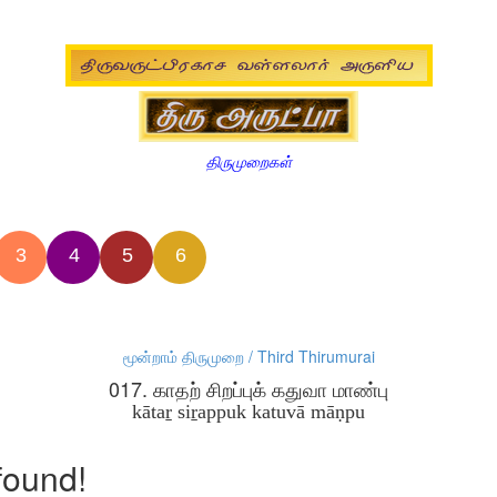
திருமுறைகள்
3
4
5
6
மூன்றாம் திருமுறை / Third Thirumurai
017. காதற் சிறப்புக் கதுவா மாண்பு
kātaṟ siṟappuk katuvā māṇpu
found!