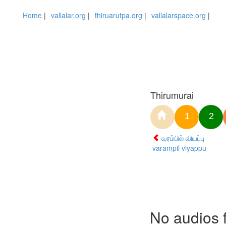
Home
|
vallalar.org
|
thiruarutpa.org
|
vallalarspace.org
|
Thirumurai
1
2
வரம்பில் வியப்பு
varampil viyappu
No audios 