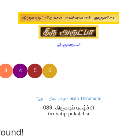
திருமுறைகள்
3
4
5
6
ஆறாம் திருமுறை / Sixth Thirumurai
039. திருவடிப் புகழ்ச்சி
tiruvaṭip pukaḻchsi
found!