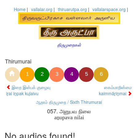
Home
|
vallalar.org
|
thiruarutpa.org
|
vallalarspace.org
|
திருமுறைகள்
Thirumurai
1
2
3
4
5
6
இறை இன்பக் குழைவு
கைம்மாறின்மை
iṟai iṉpak kuḻaivu
kaimmāṟiṉmai
ஆறாம் திருமுறை / Sixth Thirumurai
057. அனுபவ நிலை
aṉupava nilai
No audios found!