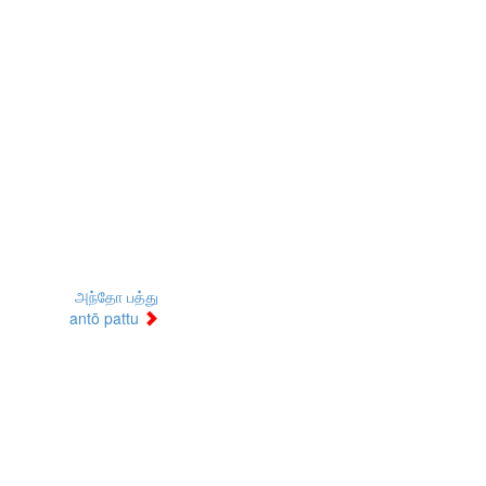
அந்தோ பத்து
antō pattu