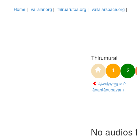
Home
|
vallalar.org
|
thiruarutpa.org
|
vallalarspace.org
|
Thirumurai
1
2
ஆனந்தானுபவம்
āṉantāṉupavam
No audios 