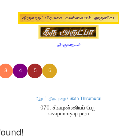
திருமுறைகள்
3
4
5
6
ஆறாம் திருமுறை / Sixth Thirumurai
070. சிவபுண்ணியப் பேறு
sivapuṇṇiyap pēṟu
found!