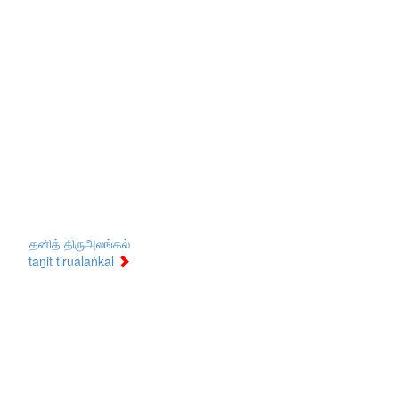
தனித் திருஅலங்கல்
taṉit tirualaṅkal