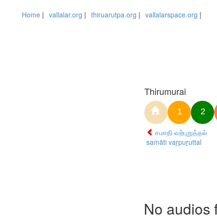
Home
|
vallalar.org
|
thiruarutpa.org
|
vallalarspace.org
|
Thirumurai
1
2
சமாதி வற்புறுத்தல்
samāti vaṟpuṟuttal
No audios 