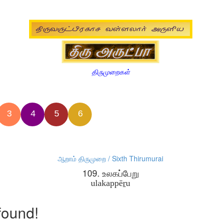
திருமுறைகள்
3
4
5
6
ஆறாம் திருமுறை / Sixth Thirumurai
109. உலகப்பேறு
ulakappēṟu
found!