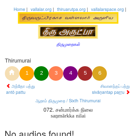
Home
|
vallalar.org
|
thiruarutpa.org
|
vallalarspace.org
|
திருமுறைகள்
Thirumurai
1
2
3
4
5
6
அந்தோ பத்து
சிவானந்தப் பற்று
antō pattu
sivāṉantap paṟṟu
ஆறாம் திருமுறை / Sixth Thirumurai
072. சன்மார்க்க நிலை
saṉmārkka nilai
No audios found!