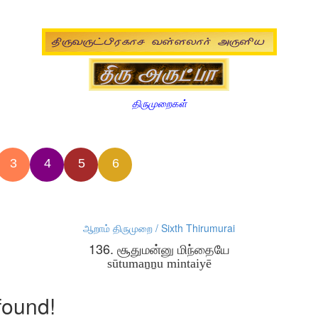
திருமுறைகள்
3
4
5
6
ஆறாம் திருமுறை / Sixth Thirumurai
136. சூதுமன்னு மிந்தையே
sūtumaṉṉu mintaiyē
found!