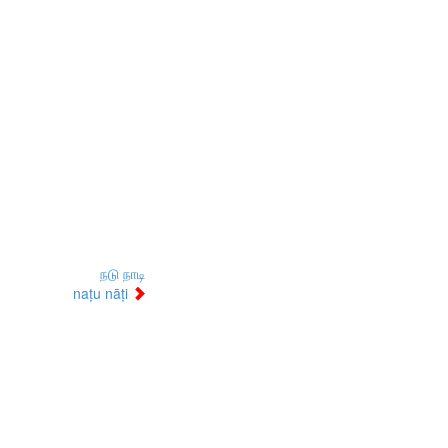
நடு நாடி
naṭu nāṭi