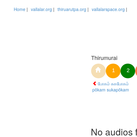
Home
|
vallalar.org
|
thiruarutpa.org
|
vallalarspace.org
|
Thirumurai
1
2
போகம் சுகபோகம்
pōkam sukapōkam
No audios 