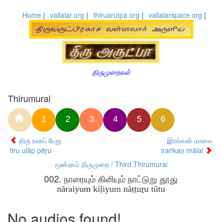
Home
|
vallalar.org
|
thiruarutpa.org
|
vallalarspace.org
|
திருமுறைகள்
Thirumurai
1
2
3
4
5
6
திரு உலாப் பேறு
இரங்கன் மாலை
tiru ulāp pēṟu
iraṅkaṉ mālai
மூன்றாம் திருமுறை / Third Thirumurai
002. நாரையும் கிளியும் நாட்டுறு தூது
nāraiyum kiḷiyum nāṭṭuṟu tūtu
No audios found!