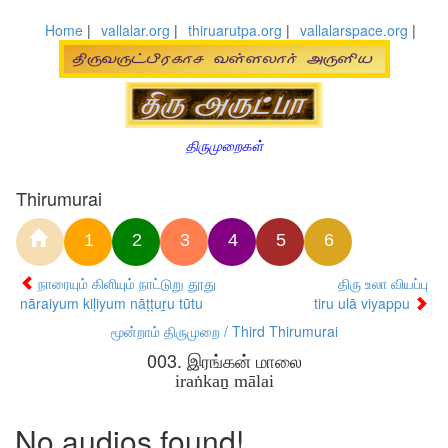
Home
|
vallalar.org
|
thiruarutpa.org
|
vallalarspace.org
|
திருமுறைகள்
Thirumurai
1
2
3
4
5
6
நாரையும் கிளியும் நாட்டுறு தூது
திரு உலா வியப்பு
nāraiyum kiḷiyum nāṭṭuṟu tūtu
tiru ulā viyappu
மூன்றாம் திருமுறை / Third Thirumurai
003. இரங்கன் மாலை
iraṅkaṉ mālai
No audios found!